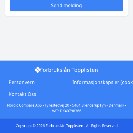
Send melding
Forbrukslån Topplisten
Personvern
Informasjonskapsler (cook
Kontakt Oss
Nordic Compare ApS - Fyllestedvej 20 - 5464 Brenderup Fyn - Denmark -
VAT: DK40798366
Copyright © 2026 Forbrukslån Topplisten - All Rights Reserved